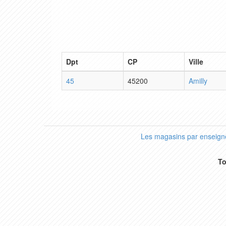
Dpt
CP
Ville
45
45200
Amilly
Les magasins par enseign
To