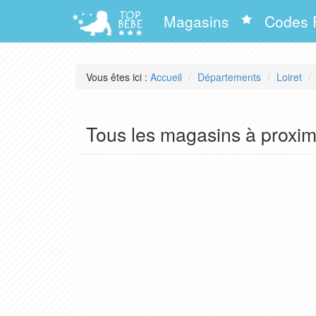
Magasins
Codes 
Vous êtes ici :
Accueil
Départements
Loiret
Tous les magasins à proxim